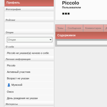
Piccolo
Профиль
Пользователи
Фотография
Рейтинг
Темы
Сообщения
Комментарии
Д
Опции
Содержимое
Опции
О себе
Piccolo не указал(а) ничего о себе.
Личная информация
Piccolo
Активный участник
Возраст не указан
Мужской
Омск
День рождения не указан
Интересы