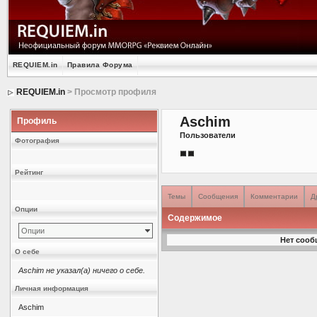
REQUIEM.in
Правила Форума
REQUIEM.in
> Просмотр профиля
Aschim
Профиль
Пользователи
Фотография
Рейтинг
Темы
Сообщения
Комментарии
Д
Опции
Содержимое
Опции
Нет сооб
О себе
Aschim не указал(а) ничего о себе.
Личная информация
Aschim