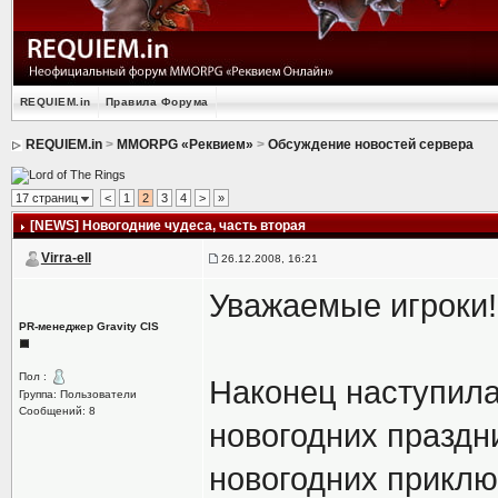
REQUIEM.in
Правила Форума
REQUIEM.in
>
MMORPG «Реквием»
>
Обсуждение новостей сервера
17 страниц
<
1
2
3
4
>
»
[NEWS] Новогодние чудеса, часть вторая
Virra-ell
26.12.2008, 16:21
Уважаемые игроки!
PR-менеджер Gravity CIS
Пол :
Наконец наступила
Группа: Пользователи
Сообщений: 8
новогодних праздн
новогодних приклю