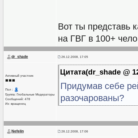
Вот ты представь к
на ГВГ в 100+ чел
dr_shade
26.12.2008, 17:05
Цитата(dr_shade @ 12
Активный участник
Придумав себе рей
Пол :
Группа: Глобальные Модераторы
разочарованы?
Сообщений: 478
Из: вращенец
Nefelin
26.12.2008, 17:06