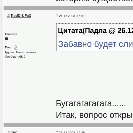
RedDrUFoX
26.12.2008, 16:57
Цитата(Падла @ 26.12
Новичок
Забавно будет сли
Пол :
Группа: Пользователи
Сообщений: 6
Бугагагагагага......
Итак, вопрос откры
Tex
26.12.2008, 16:58