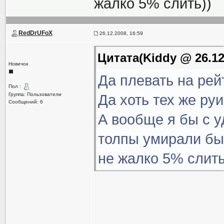
жалко 5% слить))
RedDrUFoX
26.12.2008, 16:59
Цитата(Kiddy @ 26.12
Новичок
Да плевать на рей
Пол :
Группа: Пользователи
Да хоть тех же руи 
Сообщений: 6
А вообще я бы с 
толпы умирали бы 
не жалко 5% слить