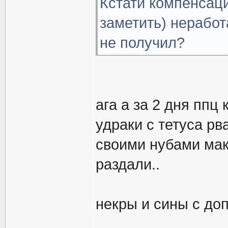
Кстати компенсац
заметить) неработ
не получил?
ага а за 2 дня ппц 
удраки с тетуса рв
своими нубами мак
раздали..
некры и сины с до