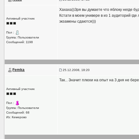
Хахаха))Зря вы думаете что яблоку негде буд
Кстати в моем универе в из 1 аудиторий гд
Активный участник
экзамены сдаются)))
Пол :
Группа: Пользователи
Сообщений: 1198
Femka
25.12.2008, 18:20
Так... Значит плюхи на опыт на 3 дня не берем
Активный участник
Пол :
Группа: Пользователи
Сообщений: 68
Из: Кемерово