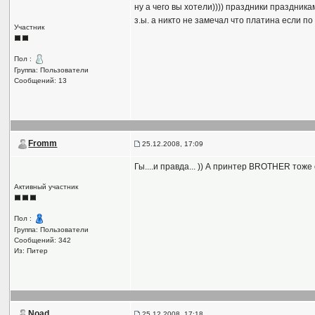
ну а чего вы хотели)))) праздники праздника
з.ы. а никто не замечал что платина если по
Участник
Пол :
Группа: Пользователи
Сообщений: 13
Fromm
25.12.2008, 17:09
Гы....и правда... )) А принтер BROTHER тоже
Активный участник
Пол :
Группа: Пользователи
Сообщений: 342
Из: Питер
Noad
25.12.2008, 17:18