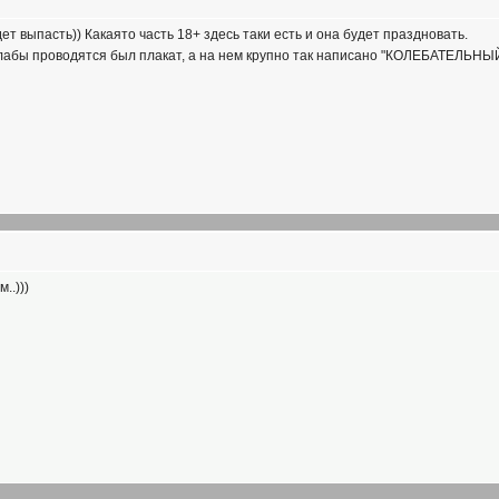
ет выпасть)) Какаято часть 18+ здесь таки есть и она будет праздновать.
е лабы проводятся был плакат, а на нем крупно так написано "КОЛЕБАТЕЛЬНЫЙ
..)))