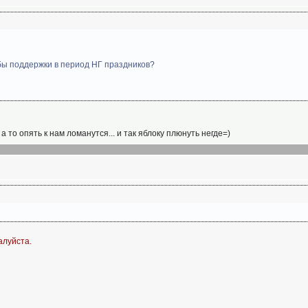
жбы поддержки в период НГ праздников?
, а то опять к нам ломанутся... и так яблоку плюнуть негде=)
алуйста.