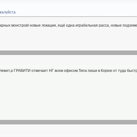
жалуйста.
марных монстров! новые локации, ещё одна играбельная расса, новые подзем
ляжет,а ГРАВИТИ отмечает НГ всем офисом.Типа пиши в Корею от туда быстрее