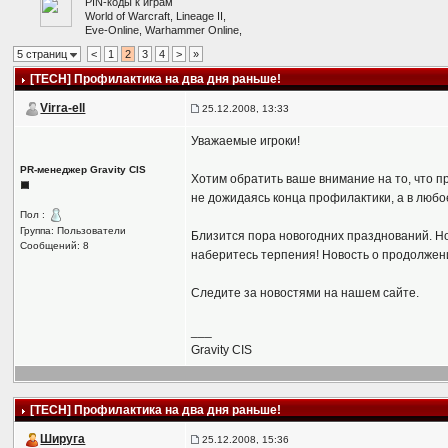
PIN-коды к играм
World of Warcraft, Lineage II,
Eve-Online, Warhammer Online,
5 страниц
<
1
2
3
4
>
»
[TECH] Профилактика на два дня раньше!
Virra-ell
25.12.2008, 13:33
Уважаемые игроки!
PR-менеджер Gravity CIS
Хотим обратить ваше внимание на то, что п
не дожидаясь конца профилактики, а в любо
Пол :
Группа: Пользователи
Близится пора новогодних празднований. Но
Сообщений: 8
наберитесь терпения! Новость о продолжени
Следите за новостями на нашем сайте.
___
Gravity CIS
[TECH] Профилактика на два дня раньше!
Шируга
25.12.2008, 15:36