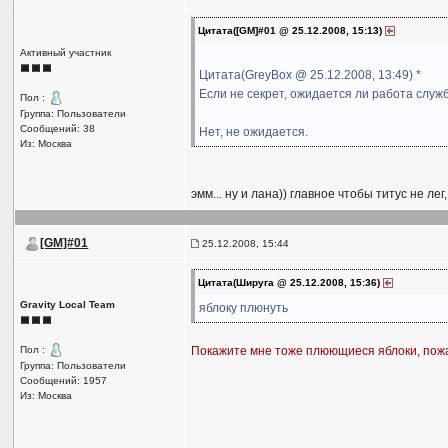
Цитата([GM]#01 @ 25.12.2008, 15:13)
Активный участник
Цитата(GreyBox @ 25.12.2008, 13:49) *
Если не секрет, ожидается ли работа слу
Пол :
Группа: Пользователи
Сообщений: 38
Нет, не ожидается.
Из: Москва
эмм... ну и лана)) главное чтобы титус не лег
[GM]#01
25.12.2008, 15:44
Цитата(Шируга @ 25.12.2008, 15:36)
Gravity Local Team
яблоку плюнуть
Пол :
Покажите мне тоже плюющиеся яблоки, пож
Группа: Пользователи
Сообщений: 1957
Из: Москва