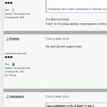
Покажите мне тоже плюющиеся яблоки, по
Пол :
Группа: Пользователи
Сообщений: 394
это фантастика))
А вот то что когда кронус перегружен у него
Fromm
25.12.2008, 15:53
Не зря! Долой задротство!
Активный участник
Пол :
Группа: Пользователи
Сообщений: 342
Из: Питер
Amoanara
25.12.2008, 15:57
Цитата([GM]#01 @ 25.12.2008, 17:44)