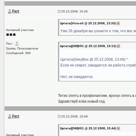
Fert
25.12.2008, 15:45
Цитата(Virra-ell @ 25.12.2008, 13:33)
Активный участник
Уже 26 декабря вы узнаете о том, что вас 
Пол :
Цитата([GM]#01 @ 25.12.2008, 15:13)
Группа: Пользователи
Сообщений: 394
Цитата(GreyBox @ 25.12.2008, 13:49) *
Если не секрет, ожидается ли работа слу
Нет, не ожидается.
Тетис опять в профилактике, кронус опять в 
Здравствуй елка новый год
Fert
25.12.2008, 15:49
Цитата([GM]#01 @ 25.12.2008, 15:44)
Активный участник