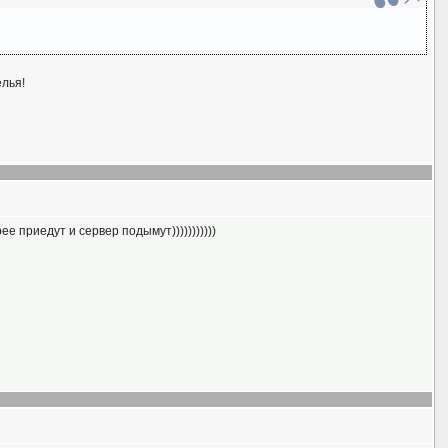
елья!
 приедут и сервер подымут)))))))))))