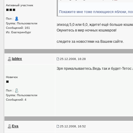
Активный участник
Покажите мне тоже плюющиеся яблоки, по
Пол :
Группа: Пользователи
эпизод 5,0 или 6,0, ждите! ещё больше кош
Сообщений: 161
Окунитесь в мир ночных кошмаров!
Из: Екатеринбург
следите за новостями на Вашем сайте.
lablex
25.12.2008, 16:28
Зря прикалываетесь.Ведь так и будет-Тетос 
Новичок
Пол :
Группа: Пользователи
Сообщений: 4
Eva
25.12.2008, 16:52