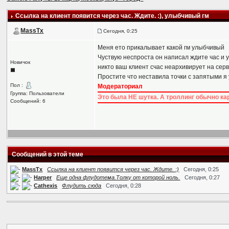
Ссылка на клиент появится через час. Ждите. :)
, улыбчивый гм
MassTx
Сегодня, 0:25
Меня ето прикалывает какой гм улыбчивый
Чуствую неспроста он написал ждите час и 
Новичок
никто ваш клиент счас неархивирует на серв
Простите что неставила точки с запятыми я
Пол :
Модераториал
Группа: Пользователи
Это была НЕ шутка. А троллинг обычно кар
Сообщений: 6
Сообщений в этой теме
MassTx
Ссылка на клиент появится через час. Ждите. :)
Сегодня, 0:25
Harper
Еще одна флудотема.Толку от которой ноль.
Сегодня, 0:27
Cathexis
Флудить сюда
Сегодня, 0:28