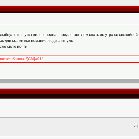
улыбнул ето шутка его очередная предлогаю всем спать до утра со спокойной
ак для скачки все номание люди спят ужо.
 уже сплю почти
ается баном. /[GM]#01/
« 