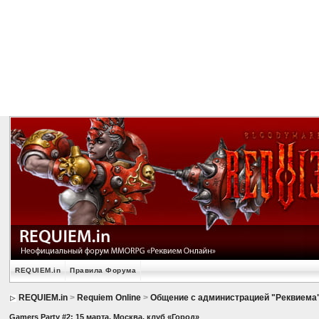
REQUIEM.in
Правила Форума
REQUIEM.in
>
Requiem Online
>
Общение с администрацией "Реквиема
Gamers Party #2: 15 марта, Москва, клуб «Город»