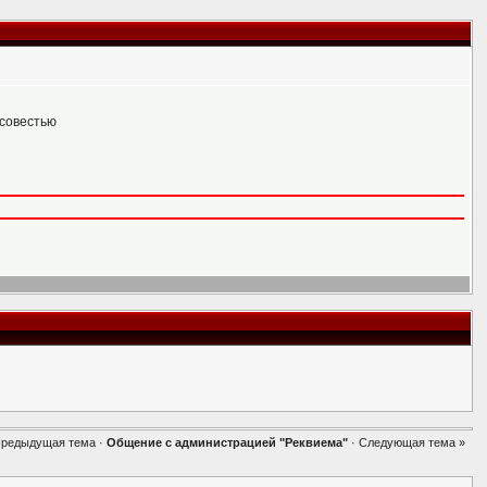
 совестью
Предыдущая тема
·
Общение с администрацией "Реквиема"
·
Следующая тема »