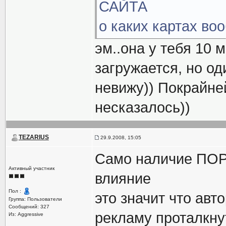
САЙТА
о каких картах во
эм..она у тебя 10 
загружается, но од
невижу)) Покрайней
несказалось))
TEZARIUS
29.9.2008, 15:05
Само наличие ПОР
Активный участник
влияние
Пол :
это значит что авт
Группа: Пользователи
Сообщений: 327
рекламу проталкну
Из: Aggressive