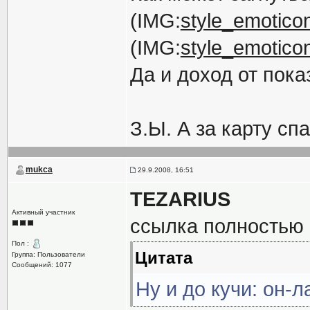
(IMG:
style_emoticon
(IMG:
style_emoticons
Да и доход от пока
З.Ы. А за карту с
mukca
29.9.2008, 16:51
TEZARIUS
Активный участник
ссылка полностью
Пол :
Цитата
Группа: Пользователи
Сообщений: 1077
Ну и до кучи:
он-л