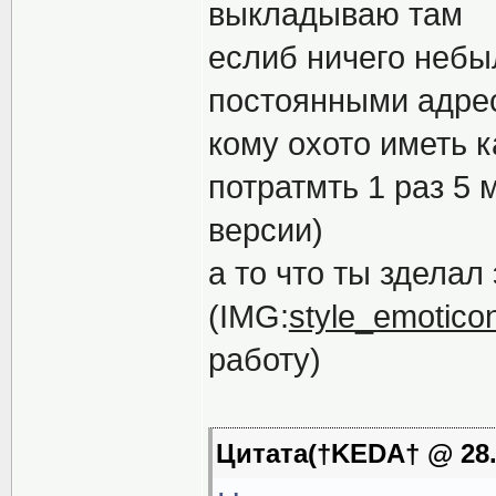
выкладываю там
еслиб ничего неб
постоянными адреса
кому охото иметь 
потратмть 1 раз 5
версии)
а то что ты зделал
(IMG:
style_emoticon
работу)
Цитата(†KEDA† @ 28.9