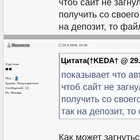
чтоб сайт не загнул
получить со своего
на депозит, то фай
Макарена
29.9.2008, 16:39
Цитата(†KEDA† @ 29.9
Участник
показывает что ав
Пол :
Группа: Пользователи
чтоб сайт не загну
Сообщений: 13
Из: Москва
получить со своег
так на депозит, т
Как может загнуть