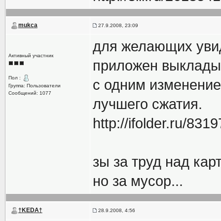
mukca
27.9.2008, 23:09
для желающих увид
Активный участник
приложен выклады
Пол :
с одним изменение
Группа: Пользователи
Сообщений: 1077
лучшего сжатия.
http://ifolder.ru/831
зы за труд над кар
но за мусор...
†KEDA†
28.9.2008, 4:56