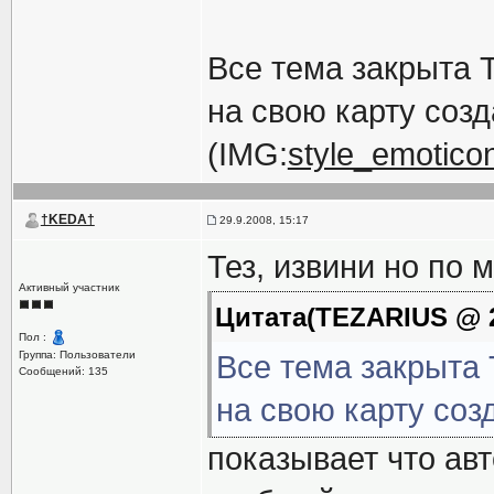
Все тема закрыт
на свою карту соз
(IMG:
style_emoticon
†KEDA†
29.9.2008, 15:17
Тез, извини но по м
Активный участник
Цитата(TEZARIUS @ 29
Пол :
Группа: Пользователи
Все тема закрыт
Сообщений: 135
на свою карту соз
показывает что авт