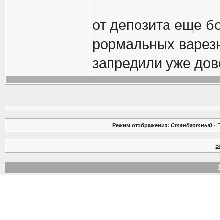
от депозита еще б
рормальных варезн
запредили уже дов
Режим отображения:
Стандартный
·
В