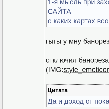
1-я мысль при за
САЙТА
о каких картах во
гыгы у мну баноре
отключил банорезал
(IMG:
style_emoticon
Цитата
Да и доход от пок