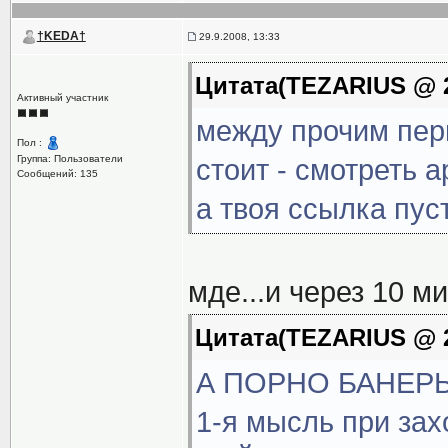
†KEDA†
29.9.2008, 13:33
Цитата(TEZARIUS @ 29
Активный участник
между прочим пе
Пол :
Группа: Пользователи
стоит - смотреть 
Сообщений: 135
а твоя ссылка пуст
мде...и через 10 ми
Цитата(TEZARIUS @ 29
А ПОРНО БАНЕРЫ 
1-я мысль при за