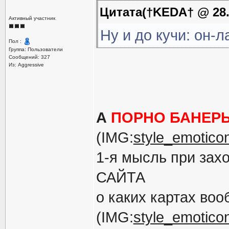
Цитата(†KEDA† @ 28.9
Активный участник
Ну и до кучи: он-
Пол :
Группа: Пользователи
Сообщений: 327
Из: Aggressive
А
ПОРНО БАНЕР
(IMG:
style_emoticon
1-я мысль при зах
САЙТА
о каких картах воо
(IMG:
style_emoticon