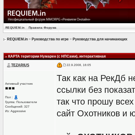
REQUIEM.in
Правила Форума
REQUIEM.in
>
Руководства по игре
>
Руководства для начинающих
КАРТА територии Нумарен (с НПСами)
, интерактивная
TEZARIUS
22.9.2008, 16:05
Так как на РекДб 
Активный участник
ссылки без показа
Пол :
так что прошу все
Группа: Пользователи
Сообщений: 327
сайт Охотников и 
Из: Aggressive