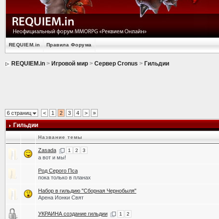
REQUIEM.in
Правила Форума
REQUIEM.in
>
Игровой мир
>
Сервер Cronus
>
Гильдии
6 страниц
<
1
2
3
4
>
»
Гильдии
Название темы
Zasada
1
2
3
а вот и мы!
Род Серого Пса
пока только в планах
Набор в гильдию "Сборная Чернобыля"
Арена Ионки Свят
УКРАИНА создание гильдии
1
2