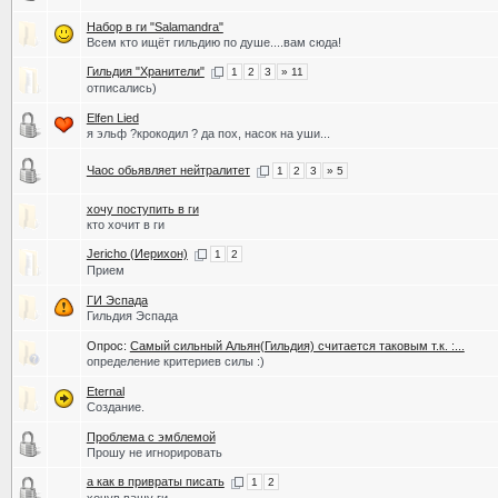
Набор в ги "Salamandra"
Всем кто ищёт гильдию по душе....вам сюда!
Гильдия "Хранители"
1
2
3
» 11
отписались)
Elfen Lied
я эльф ?крокодил ? да пох, насок на уши...
Чаос обьявляет нейтралитет
1
2
3
» 5
хочу поступить в ги
кто хочит в ги
Jericho (Иерихон)
1
2
Прием
ГИ Эспада
Гильдия Эспада
Опрос:
Самый сильный Альян(Гильдия) считается таковым т.к. :...
определение критериев силы :)
Eternal
Создание.
Проблема с эмблемой
Прошу не игнорировать
а как в привраты писать
1
2