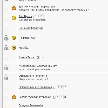
хочув вашу ги
Для тех кто хочит поругаться .
Делайте ЭТО в этом подфоруме , не засоряте форум ГИ.
The Ripers
1
2
Заходи, не стесняйся!
Бешеные КревеДки
-=СИНДИКАТ=-
НЕ АЙС
Армия Тьмы
1
2
**ВластелинЫ СветА и ТьмЫ**
ведется набор в гильдию
Открытие ги "Элегия" !
Открывается новая ги !
Немного вашего внимания
1
2
3
Гилдия "Aeonian Prophecy"
1
2
3
Гильдия Salamandra