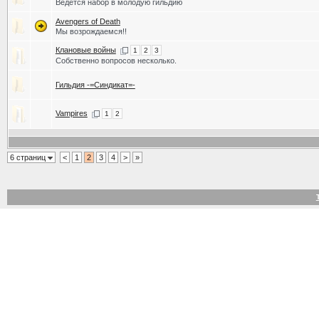
Ведётся набор в молодую гильдию
Avengers of Death
Мы возрождаемся!!
Клановые войны
1
2
3
Собственно вопросов несколько.
Гильдия -=Синдикат=-
Vampires
1
2
6 страниц
<
1
2
3
4
>
»