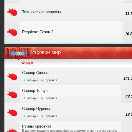
Технические вопросы
33 
Requiem: Сезон 2
10 
Игровой мир
Форум
Сервер Cronus
141
Гильдии
Торговля
Сервер Tethys
48
Гильдии
Торговля
Сервер Hyperion
12
Гильдии
Торговля
Руины Кресента
В данном разделе правила форума намного мягче и лояльнее.