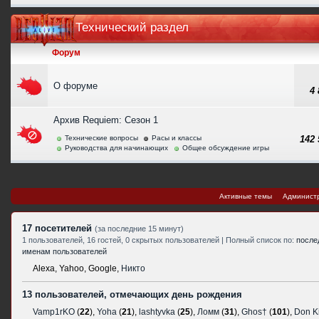
Технический раздел
Форум
О форуме
4
Архив Requiem: Сезон 1
Технические вопросы
Расы и классы
142
Руководства для начинающих
Общее обсуждение игры
Активные темы
Админист
17 посетителей
(за последние 15 минут)
1 пользователей, 16 гостей, 0 скрытых пользователей | Полный список по:
после
именам пользователей
Alexa,
Yahoo,
Google,
Никто
13 пользователей, отмечающих день рождения
Vamp1rKO
(
22
),
Yoha
(
21
),
lashtyvka
(
25
),
Ломм
(
31
),
Ghos†
(
101
),
Don K