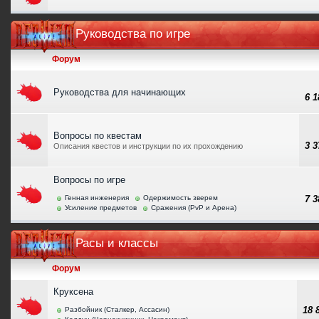
Руководства по игре
Форум
Руководства для начинающих
6 
Вопросы по квестам
3 
Описания квестов и инструкции по их прохождению
Вопросы по игре
Генная инженерия
Одержимость зверем
7 
Усиление предметов
Сражения (PvP и Арена)
Расы и классы
Форум
Круксена
18
Разбойник (Сталкер, Ассасин)