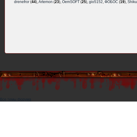
drenefror
(
44
),
Artemon
(
23
),
OemSOFT
(
25
),
gio5152
,
ФОБОС
(
19
),
Shik
Все темы форума