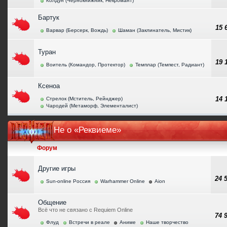
Колдун (Чернокнижник, Некромант)
Бартук
15
Варвар (Берсерк, Вождь)
Шаман (Заклинатель, Мистик)
Туран
19
Воитель (Командор, Протектор)
Темплар (Темпест, Радиант)
Ксеноа
14
Стрелок (Мститель, Рейнджер)
Чародей (Метаморф, Элементалист)
Не о «Реквиеме»
Форум
Другие игры
24 
Sun-online Россия
Warhammer Online
Aion
Общение
Всё что не связано с Requiem Online
74 
Флуд
Встречи в реале
Аниме
Наше творчество