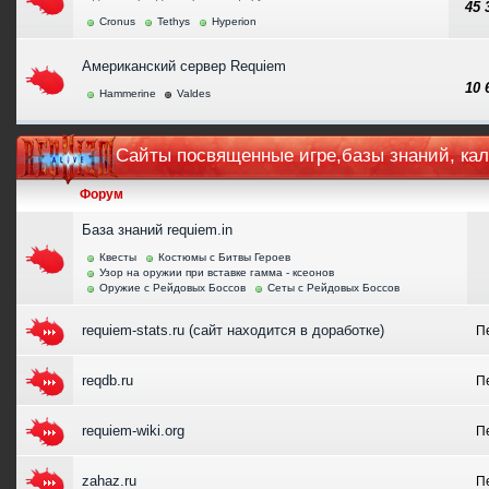
45
Cronus
Tethys
Hyperion
Американский сервер Requiem
10
Hammerine
Valdes
Сайты посвященные игре,базы знаний, ка
Форум
База знаний requiem.in
Квесты
Костюмы с Битвы Героев
Узор на оружии при вставке гамма - ксеонов
Оружие с Рейдовых Боссов
Сеты с Рейдовых Боссов
requiem-stats.ru (сайт находится в доработке)
П
reqdb.ru
П
requiem-wiki.org
П
zahaz.ru
П