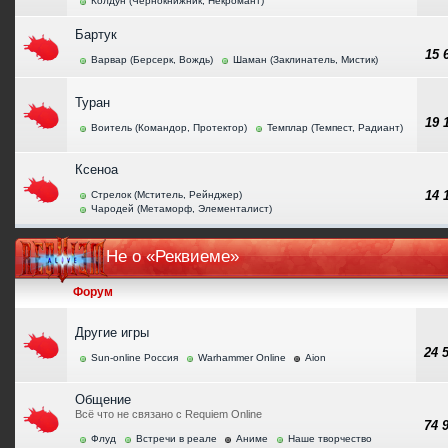
Колдун (Чернокнижник, Некромант)
Бартук
15
Варвар (Берсерк, Вождь)
Шаман (Заклинатель, Мистик)
Туран
19
Воитель (Командор, Протектор)
Темплар (Темпест, Радиант)
Ксеноа
14
Стрелок (Мститель, Рейнджер)
Чародей (Метаморф, Элементалист)
Не о «Реквиеме»
Форум
Другие игры
24 
Sun-online Россия
Warhammer Online
Aion
Общение
Всё что не связано с Requiem Online
74 
Флуд
Встречи в реале
Аниме
Наше творчество