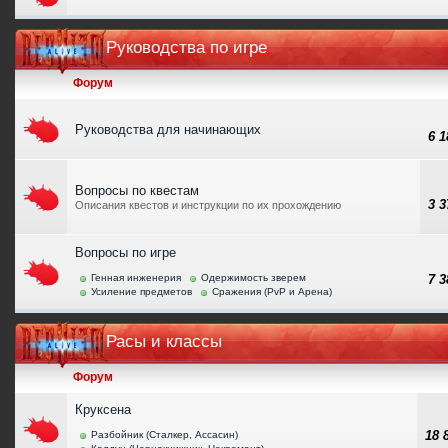
Руководства по игре
Форум
Руководства для начинающих
6 
Вопросы по квестам
3 
Описания квестов и инструкции по их прохождению
Вопросы по игре
Генная инженерия
Одержимость зверем
7 
Усиление предметов
Сражения (PvP и Арена)
Расы и классы
Форум
Круксена
18
Разбойник (Сталкер, Ассасин)