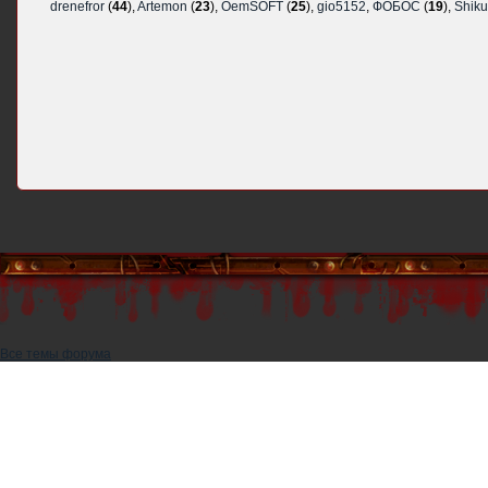
drenefror
(
44
),
Artemon
(
23
),
OemSOFT
(
25
),
gio5152
,
ФОБОС
(
19
),
Shik
Все темы форума