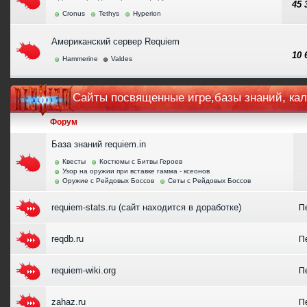
45
Cronus
Tethys
Hyperion
Американский сервер Requiem
10
Hammerine
Valdes
Сайты посвященные игре,базы знаний, ка
Форум
База знаний requiem.in
Квесты
Костюмы с Битвы Героев
Узор на оружии при вставке гамма - ксеонов
Оружие с Рейдовых Боссов
Сеты с Рейдовых Боссов
requiem-stats.ru (сайт находится в доработке)
П
reqdb.ru
П
requiem-wiki.org
П
zahaz.ru
П