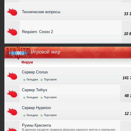
Технические вопросы
33 
Requiem: Сезон 2
10 
Игровой мир
Форум
Сервер Cronus
141
Гильдии
Торговля
Сервер Tethys
48
Гильдии
Торговля
Сервер Hyperion
12
Гильдии
Торговля
Руины Кресента
В данном разделе правила форума намного мягче и лояльнее.