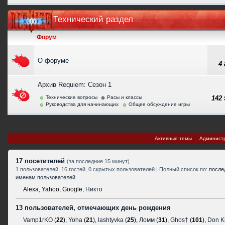
Технический раздел
Форум
О форуме
4
Архив Requiem: Сезон 1
Технические вопросы
Расы и классы
142
Руководства для начинающих
Общее обсуждение игры
Активные темы
Админист
17 посетителей
(за последние 15 минут)
1 пользователей, 16 гостей, 0 скрытых пользователей | Полный список по:
после
именам пользователей
Alexa,
Yahoo,
Google,
Никто
13 пользователей, отмечающих день рождения
Vamp1rKO
(
22
),
Yoha
(
21
),
lashtyvka
(
25
),
Ломм
(
31
),
Ghos†
(
101
),
Don K