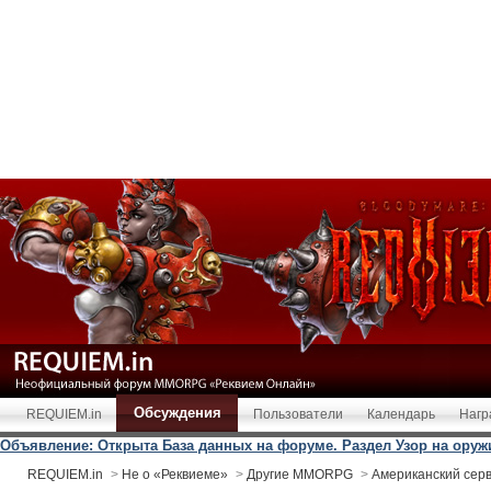
Обсуждения
REQUIEM.in
Пользователи
Календарь
Нагр
Объявление: Открыта База данных на форуме. Раздел Узор на оружии
REQUIEM.in
>
Не о «Реквиеме»
>
Другие MMORPG
>
Американский сер