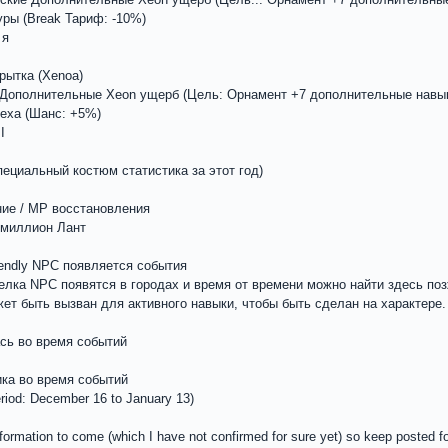
ры (Break Тариф: -10%)
 я
рытка (Xenoa)
 Дополнительные Xeon ущерб (Цель: Орнамент +7 дополнительные навыки
пеха (Шанс: +5%)
I
специальный костюм статистика за этот год)
ение / MP восстановления
 миллион Лант
iendly NPC появляется события
лка NPC появятся в городах и время от времени можно найти здесь поз
ет быть вызван для активного навыки, чтобы быть сделан на характере
сь во время событий
ика во время событий
riod: December 16 to January 13)
formation to come (which I have not confirmed for sure yet) so keep posted for