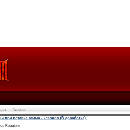
ады
Галерея
 при вставке гамма - ксеонов (В доработке).
вер Requiem