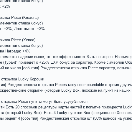
лементов ставка бонус)
т: +2%
рытка Piece (Kruxena)
лементов ставка бонус)
т: +3%; Лант высот: +3%
рытка Piece (Xenoa)
лементов ставка бонус)
тва Награда: +4%
лементы падение выше, тот же эффект может быть повторен. Например, 
e (Туран)" приведет к +25% EXP бонус за характер. Кроме символов Об
ний на число [события] Рождественская открытка Piece характер, возмож
я открытка Lucky Коробки
ия] Рождественская открытка Pieces могут compoundable с тремя другим
рождественские открытки (который Lucky Box, похожие на пункт из наших
 открытка Piece пункты могут быть усугубляется
и Есть 20 способов рецептуры карты частей к попытке приобрести Lucky
та (который Lucky Box). Есть 4 Lucky пунктов Box (специальное Xeon сж
ы рецепт 4 [события] Рождественская открытка шт (50% шансов на успех