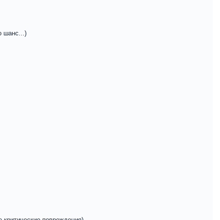
 шанс...)
е критические повреждения)