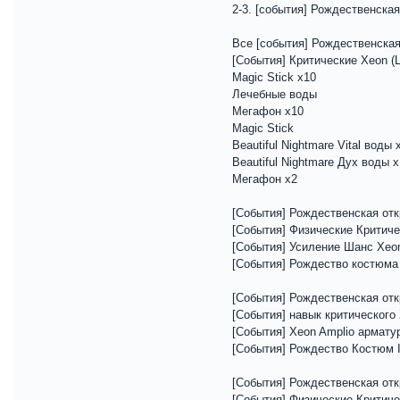
2-3. [события] Рождественска
Все [события] Рождественская
[События] Критические Xeon (Ц
Magic Stick x10
Лечебные воды
Мегафон x10
Magic Stick
Beautiful Nightmare Vital воды 
Beautiful Nightmare Дух воды 
Мегафон x2
[События] Рождественская отк
[События] Физические Критичес
[События] Усиление Шанс Xeo
[События] Рождество костюма
[События] Рождественская откр
[События] навык критического
[События] Xeon Amplio арматур
[События] Рождество Костюм I
[События] Рождественская отк
[События] Физические Критич