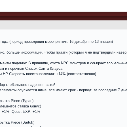
года (период проведения мероприятия: 16 декабря по 13 января)
но, больше информации, чтобы прийти (который я не подтвердили навер
ементы падение: В принципе, охота NPC монстров и собирает глобальны
ам и порочная Список Санта Клауса
 и HP Скорость восстановления: +14% (соответственно)
Сбор глобального падения частей
лементы опускается ниже, все имеют срок - период: за последние 7 дн
рытка Piece (Туран)
лементов ставка бонус)
: +1%; Quest EXP: +1%
ытка Piece (Bartuk)