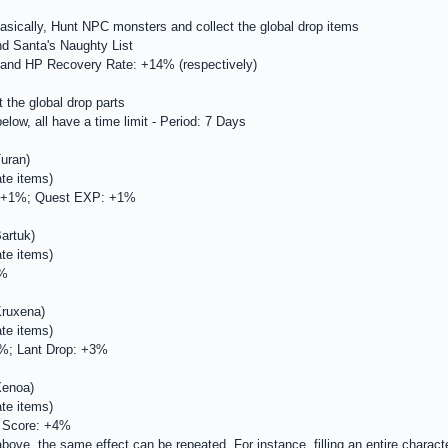
Basically, Hunt NPC monsters and collect the global drop items
d Santa's Naughty List
and HP Recovery Rate: +14% (respectively)
 the global drop parts
elow, all have a time limit - Period: 7 Days
uran)
ate items)
: +1%; Quest EXP: +1%
artuk)
ate items)
2%
Kruxena)
ate items)
3%; Lant Drop: +3%
Xenoa)
ate items)
d Score: +4%
bove, the same effect can be repeated. For instance, filling an entire characte