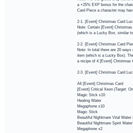
a +25% EXP bonus for the charact
Card Piece a character may hav
2-1. [Event] Christmas Card Lu
Note: Certain [Event] Christmas
(which is a Lucky Box; similar 
2-2. [Event] Christmas Card P
Note: In total there are 20 way
item (which is a Lucky Box). Th
a recipe of 4 [Event] Christma
2-3. [Event] Christmas Card Lu
All [Event] Christmas Card
[Event] Critical Xeon (Target: O
Magic Stick x10
Healing Water
Megaphone x10
Magic Stick
Beautiful Nightmare Vital Water
Beautiful Nightmare Spirit Water
Megaphone x2