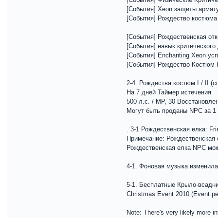
[События] Xeon защиты армату
[События] Рождество костюма
[События] Рождественская отк
[События] навык критического
[События] Enchanting Xeon ус
[События] Рождество Костюм I
2-4. Рождества костюм I / II (
На 7 дней Таймер истечения
500 л.с. / MP, 30 Восстановл
Могут быть проданы NPC за 1
. 3-1 Рождественская елка: Fr
Примечание: Рождественская е
Рождественская елка NPC мож
4-1. Фоновая музыка изменила
5-1. Бесплатные Крыло-всадн
Christmas Event 2010 (Event pe
Note: There's very likely more in