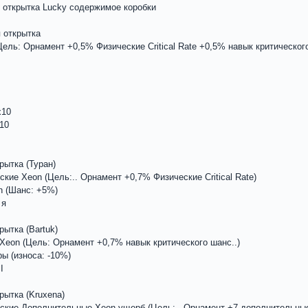
я открытка Lucky содержимое коробки
 открытка
ель: Орнамент +0,5% Физические Critical Rate +0,5% навык критического
x10
x10
рытка (Туран)
кие Xeon (Цель:.. Орнамент +0,7% Физические Critical Rate)
n (Шанс: +5%)
 я
ытка (Bartuk)
 Xeon (Цель: Орнамент +0,7% навык критического шанс..)
ы (износа: -10%)
I
рытка (Kruxena)
еские Дополнительные Xeon ущерб (Цель:.. Орнамент +7 дополнительны