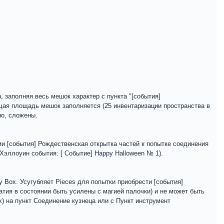
заполняя весь мешок характер с пункта "[события]
щая площадь мешок заполняется (25 инвентаризации пространства в
но, сложены.
и [события] Рождественская открытка частей к попытке соединения
 Хэллоуин события: [ Событие] Happy Halloween № 1).
 Box. Усугубляет Pieces для попытки приобрести [события]
атия в состоянии быть усилены с магией палочки) и не может быть
) на пункт Соединение кузнеца или с Пункт инструмент