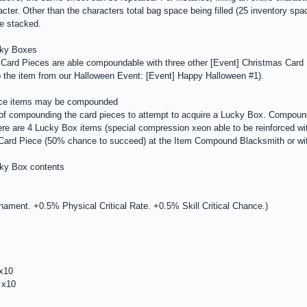
er. Other than the characters total bag space being filled (25 inventory spac
e stacked.
cky Boxes
 Card Pieces are able compoundable with three other [Event] Christmas Card
to the item from our Halloween Event: [Event] Happy Halloween #1).
iece items may be compounded
s of compounding the card pieces to attempt to acquire a Lucky Box. Compound
ere are 4 Lucky Box items (special compression xeon able to be reinforced 
s Card Piece (50% chance to succeed) at the Item Compound Blacksmith or wi
cky Box contents
rnament. +0.5% Physical Critical Rate. +0.5% Skill Critical Chance.)
 x10
 x10