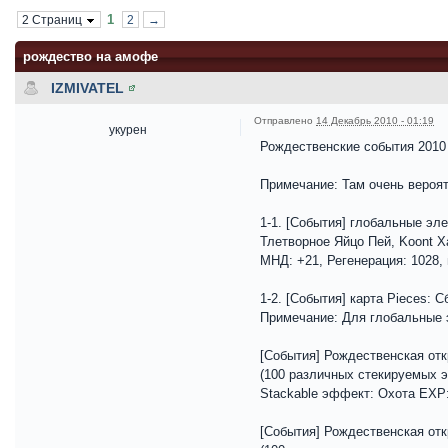
1
2 Страниц
2
→
рождество на амофе
IZMIVATEL
Отправлено
14 Декабрь 2010 - 01:19
укурен
Рождественские события 2010 
Примечание: Там очень вероят
1-1. [События] глобальные эл
Тлетворное Яйцо Пей, Koont Х
МНД: +21, Регенерация: 1028,
1-2. [События] карта Pieces: 
Примечание: Для глобальные э
[События] Рождественская отк
(100 различных стекируемых э
Stackable эффект: Охота EXP
[События] Рождественская откр