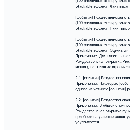
(100 различных стекируемых э
Stackable эффект: Лант высо
[События] Рождественская отк
(100 различных стекируемых э
Stackable эффект: Пункт высо
[События] Рождественская отк
(100 различных стекируемых э
Stackable эффект: Оценка Би
Примечание: Для глобальные э
Рождественская открытка Piec
мешок), нет никаких ограниче
2-1. [события] Рождественска
Примечание: Некоторые [событ
одного из четырех [события] 
2-2. [события] Рождественская
Примечание: В общей сложност
Рождественская открытка пунк
приобретена успешно рецептур
усугубляется.