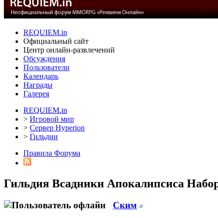
REQUIEM.in
Официальный сайт
Центр онлайн-развлечений
Обсуждения
Пользователи
Календарь
Награды
Галерея
REQUIEM.in
>
Игровой мир
>
Сервер Hyperion
>
Гильдии
Правила Форума
Гильдия Всадники Апокалипсиса
Набор
Ским