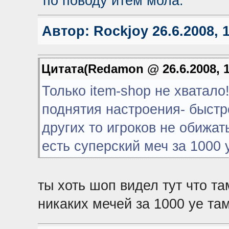
по поводу итем мола.
Автор:
Rockjoy
26.6.2008, 
Цитата(Redamon @ 26.6.2008, 
Только item-shop не хватал
поднятия настроения- быстре
других то игроков не обижат
есть суперский меч за 1000 у.
ты хоть шоп видел тут что та
никаких мечей за 1000 уе там