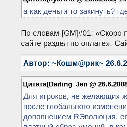
а как деньги то закинуть? гд
По словам [GM]#01: «Скоро п
сайте раздел по оплате». Са
Автор:
~Кошм@рик~
26.6.2
Цитата(Darling_Jen @ 26.6.2008
Для игроков, не желающих ж
после глобального изменени
дополнением RЭволюция, ес