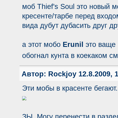
моб Thief's Soul это новый 
кресенте/тарбе перед входо
вида дубут дубасить друг дру
а этот мобо
Erunil
это ваще 
обогнал кунта в коекаком 
Автор:
Rockjoy
12.8.2009, 
Эти мобы в красенте бегают
ЗЫ. Могу перенести в разде