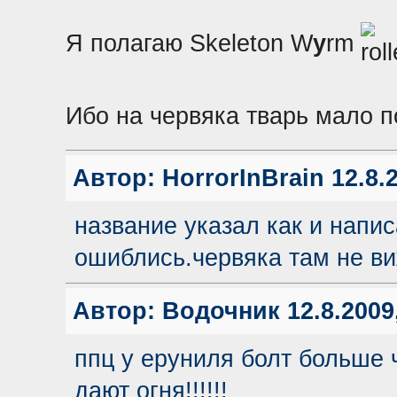
Я полагаю Skeleton W
y
rm
Ибо на червяка тварь мало 
Автор:
HorrorInBrain
12.8.2
название указал как и напи
ошиблись.червяка там не в
Автор:
Водочник
12.8.2009
ппц у еруниля болт больше ч
дают огня!!!!!!