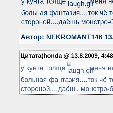
у кунта толще
...меня н
больная фантазия....ток чё
стороной....даёшь монстро-б
Автор:
NEKROMANT146
13.
Цитата(honda @ 13.8.2009, 4:4
у кунта толще
...меня н
больная фантазия....ток чё 
стороной....даёшь монстро-б