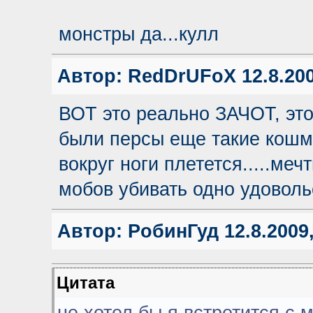
монстры да...кулл
Автор:
RedDrUFoX
12.8.200
ВОТ это реально ЗАЧОТ, это 
были персы еще такие кошм
вокруг ноги плетется.....мечт
мобов убивать одно удоволь
Автор:
РoбинГуд
12.8.2009,
Цитата