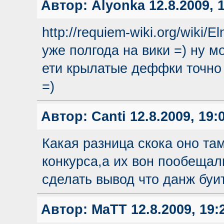
Автор:
Alyonka
12.8.2009, 
http://requiem-wiki.org/wiki/E
уже полгода на вики =) ну м
ети крылатые деффки точно
=)
Автор:
Canti
12.8.2009, 19:
Какая разница скока оно там
конкурса,а их вон пообещали
сделать вывод что данж буит
Автор:
MaTT
12.8.2009, 19: