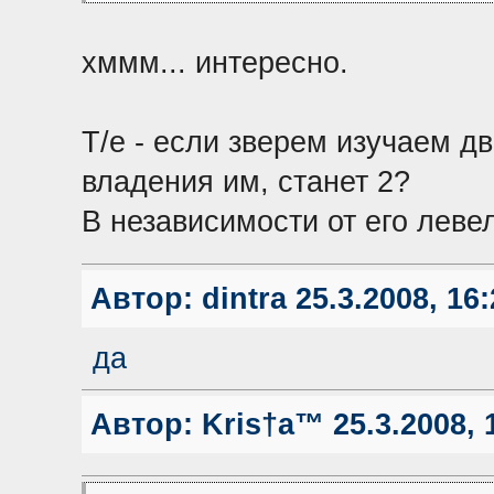
хммм... интересно.
Т/е - если зверем изучаем дв
владения им, станет 2?
В независимости от его леве
Автор:
dintra
25.3.2008, 16:
да
Автор:
Kris†a™
25.3.2008, 