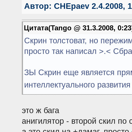
Автор:
CHEpaev
2.4.2008, 
Цитата(Tango @ 31.3.2008, 0:2
Скрин толстоват, но пережи
просто так написал >.< Сбра
ЗЫ Скрин еще является пря
интеллектуального развити
это ж бага
анигилятор - второй скил по 
а это скил на +дамаг, просто