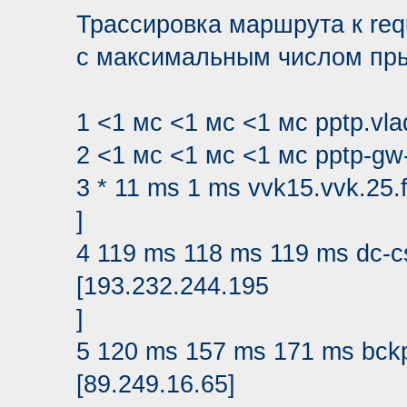
Трассировка маршрута к requ
с максимальным числом пры
1 <1 мс <1 мс <1 мс pptp.vlad
2 <1 мс <1 мс <1 мс pptp-gw-o
3 * 11 ms 1 ms vvk15.vvk.25.
]
4 119 ms 118 ms 119 ms dc-c
[193.232.244.195
]
5 120 ms 157 ms 171 ms bckp
[89.249.16.65]