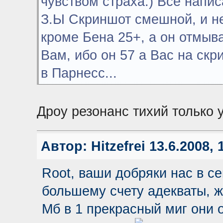
чувством страха:) Все напис
З.Ы Скриншот смешной, и не
кроме Бена 25+, а он отмыв
Вам, ибо он 57 а Вас на скр
в Парнесс...
Дроу резонанс тихий только у 
Автор:
Hitzefrei
13.6.2008, 
Root, ваши добряки нас в се
большему счету адекваты, ж
Мб в 1 прекрасный миг они