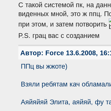
С такой системой пк, на дан
виденных мной, это ж ппц. П
при этом, и затем потворить
P.S. грац вас с созданием
Автор:
Force
13.6.2008, 16:
ППц вы жжоте)
Взяли ребятам кач обламали
Аяйяйяй Элита, аяйяй, фу т