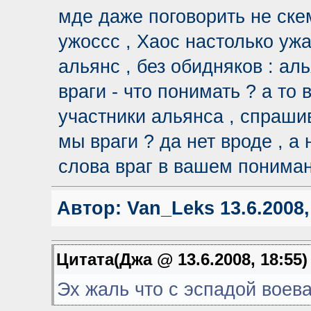
мде даже поговорить не скем
ужоссс , Хаос настолько ужа
альянс , без обидняков : аль
враги - что понимать ? а то
участники альянса , спрашив
мы враги ? да нет вроде , а
слова враг в вашем понимании
Автор:
Van_Leks
13.6.2008,
Цитата(Джа @ 13.6.2008, 18:55
Эх жаль что с эспадой воева