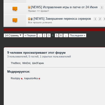
[NEWS] Исправления игры в патче от 24 Июня
1
Приват => приват!
[NEWS] Завершение переноса серверов
1
2
Все прошло успешно
4
14 Страниц
« Первая
←
2
3
5
6
→
Последняя »
9 человек просматривают этот форум
3 пользователей, 5 гостей, 1 скрытых пользователей
TheBest
,
WinDol
,
Ши3Гарик
Модерируется:
Rockjoy
,
kapusto4ka