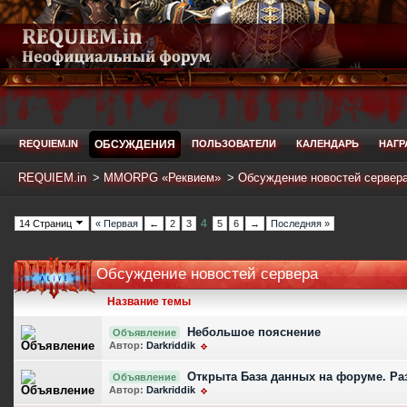
REQUIEM.IN
ОБСУЖДЕНИЯ
ПОЛЬЗОВАТЕЛИ
КАЛЕНДАРЬ
НАГ
REQUIEM.in
>
MMORPG «Реквием»
>
Обсуждение новостей сервер
4
14 Страниц
« Первая
←
2
3
5
6
→
Последняя »
Обсуждение новостей сервера
Название темы
Небольшое пояснение
Объявление
Автор:
Darkriddik
Открыта База данных на форуме. Раз
Объявление
Автор:
Darkriddik