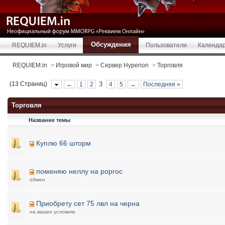
Обсуждения
REQUIEM.in
Услуги
Пользователи
Календа
REQUIEM.in
>
Игровой мир
>
Сервер Hyperion
>
Торговля
(13 Страниц)
3
←
1
2
4
5
→
Последняя »
Торговля
Название темы
Куплю 66 шторм
поменяю неллу на роргос
обмен
Приобрету сет 75 лвл на черна
на ваших условиях