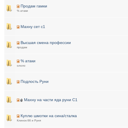
Продам гамки
% атаки
Махну сет с1
Высшая смена профессии
продам
% атаки
ололо
Подлость Руни
Махну на части яда руни С1
Куплю шмотки на сина/сталка
Клинок 66 и Руня