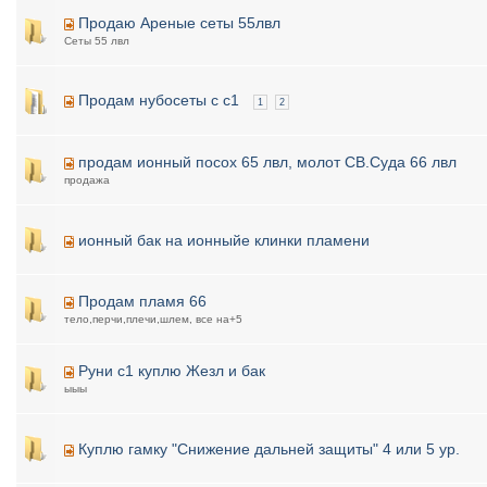
Продаю Ареные сеты 55лвл
Сеты 55 лвл
Продам нубосеты с с1
1
2
продам ионный посох 65 лвл, молот СВ.Суда 66 лвл
продажа
ионный бак на ионныйе клинки пламени
Продам пламя 66
тело,перчи,плечи,шлем, все на+5
Руни с1 куплю Жезл и бак
ыыы
Куплю гамку "Снижение дальней защиты" 4 или 5 ур.