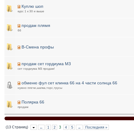
Куплю шоп
курс 1 к 30 и выше
продам плямя
66
B-Смена профы
продам сет гордиума М3
сет гордиума М3 продам!
обменю фул сет клинка 66 на 4 части солнца 66
нужно плечи,шапка,торс,трусы
Полярка 66
продам
(13 Страниц)
3
←
1
2
4
5
→
Последняя »