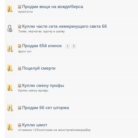
Продам вещи на вождя/берса
пухи/сеты
Куплю части сета немеркнущего света 66
Тапки, перчатки, куртку и шапку
Продам 65й клинок
1
2
фулл сет
Поцелуй смерти
Куплю смену профы
Куплю смену профы
Продам 66 сет шторма
Куплю шмот
отчаяния +15\охотника на монстров\немеркайку